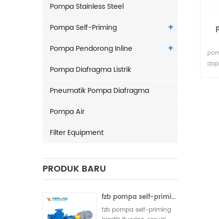
Pompa Stainless Steel
Pompa Self-Priming
Pompa Pendorong Inline
pom
dap
Pompa Diafragma Listrik
sepe
dig
Pneumatik Pompa Diafragma
kim
asa
Pompa Air
kor
dera
Filter Equipment
PRODUK BARU
fzb pompa self-priming plastik fluorin
fzb pompa self-priming