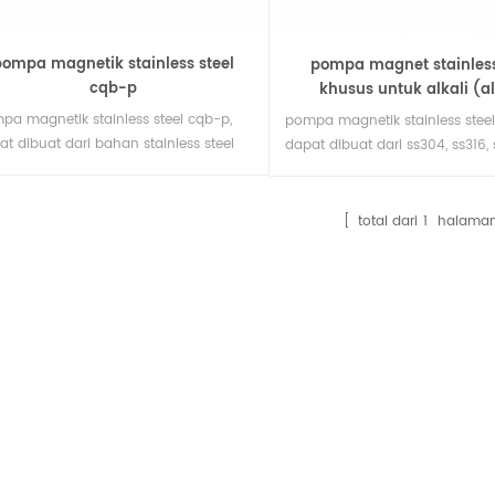
pompa magnetik stainless steel
pompa magnet stainless
cqb-p
khusus untuk alkali (al
pa magnetik stainless steel cqb-p,
pompa magnetik stainless steel
at dibuat dari bahan stainless steel
dapat dibuat dari ss304, ss316,
rti ss304 dan ss316 dan ss316l,
bahan stainless steel lainnya,
unakan dalam industri obat dan
dalam industri farmasi dan kim
ia, dapat mengangkut asam sulfat,
mengangkut asam sulfat, asam 
total dari
1
halama
m nitrat, asam klorida dan cairan
asam klorida dan cairan korosif
osif lainnya, dapat menahan 200
dapat menahan 200 derajat ce
jat celsius suhu tinggi.
tinggi.