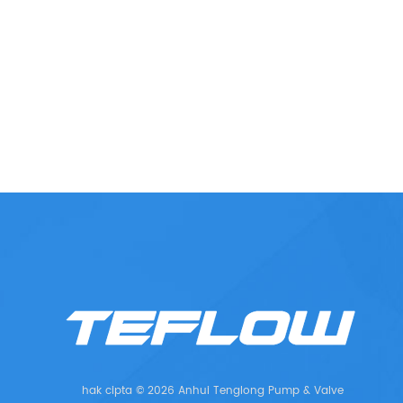
hak cipta © 2026 Anhui Tenglong Pump & Valve