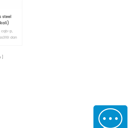
 steel
kali)
 cqb-p,
 ss316l dan
 digunakan
ia, dapat
nitrat,
n
 lainnya,
lsius suhu