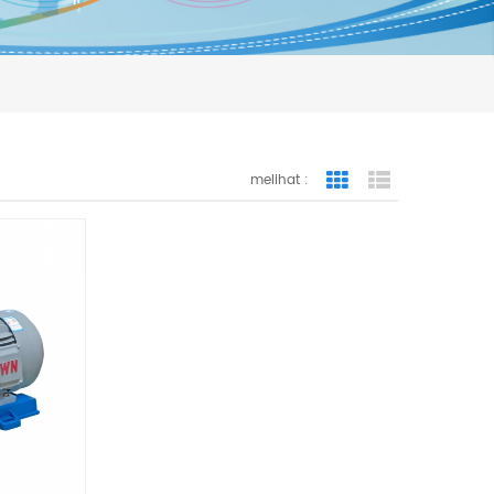
melihat :
Grid View
List View