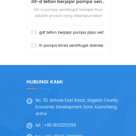
ihf-d teflon berjajar pompa sentrifugal koneksi langsung
ihf-d pompa sentrifugal berlapis fluor
adalah produk yang disempurnakan
dari pompa sentrifugal ihf berfluorin.
apa yang lebih tahan asam daripada
[ ]
gdf teflon berjajar pompa pipa vertikal
pomp
[ ]
ih pompa kimia sentrifugal stainless steel
HUBUNGI KAMI
No. 30, fortune East Road, Jingxian County
Economic Development Zone, Xuancheng,
Anhui
tel :
+86 18130251359