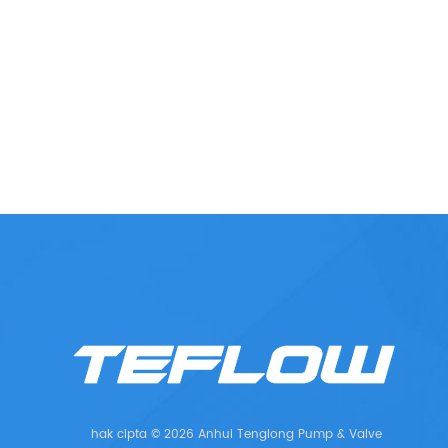
hak cipta © 2026 Anhui Tenglong Pump & Valve