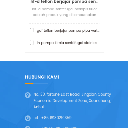
ihf-d teflon berjajar pompa sentrifugal koneksi langsung
ihf-d pompa sentrifugal berlapis fluor
adalah produk yang disempurnakan
dari pompa sentrifugal ihf berfluorin.
apa yang lebih tahan asam daripada
[ ]
gdf teflon berjajar pompa pipa vertikal
pomp
[ ]
ih pompa kimia sentrifugal stainless steel
HUBUNGI KAMI
No. 30, fortune East Road, Jingxian County
Economic Development Zone, Xuancheng,
Anhui
tel :
+86 18130251359