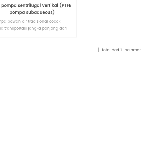
 pompa sentrifugal vertikal (PTFE
pompa subaqueous)
pa bawah air tradisional cocok
uk transportasi jangka panjang dari
la konsentrasi asam kuat, alkali,
am, oksidan kuat dan media korosif
nnya. pompa cair tipe baru ini cocok
total dari
1
halama
uk membawa benda-benda yang
gan, mudah terbakar, dan mudah
edak, dengan karakteristik bebas
awatan, tahan ledakan, dan konsumsi
rgi yang rendah. s25