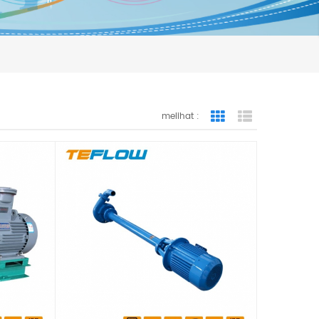
melihat :
Grid View
List View