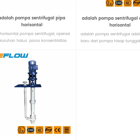
adalah pompa sentrifugal pipa
adalah pompa sentrifugal a
horisontal
horisontal
 horisontal pompa sentrifugal, operasi
adalah pompa sentrifugal adal
eluruhan halus: poros konsentrisitas
baru dari pompa hisap tungga
lak pompa dan impeller
sentrifugal horisontal satu tah
eimbangan dinamis dan statis yang
horisontal hisap air yang dira
gat baik untuk memastikan operasi
sesuai dengan kinerja dan uku
g lancar, tidak ada getaran. kedap
ditetapkan oleh standar interna
: segel karbida disemen dari bahan
iso2858. standar teknis pompa
g berbeda memastikan bahwa tidak
sentrifugal dekat dengan stand
 kebocoran ditemukan dalam
internasional, dan fleksibilitasn
gangkutan media yang be25
ada 140 jenis spesifikasi di sel2