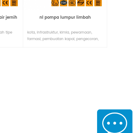
ir jernih
nl pompa lumpur limbah
ah tipe
kota, infrastruktur, kimia, pewarnaan,
l
farmasi, pembuatan kapal, pengecoran,
ap
makanan dan industri lainnya dapat
ncang
digunakan untuk memompa cairan
ran yang
kental, cairan kotor, pasta, pasir hisap
sional
dan lumpur yang mengalir dari sungai
kota, dll., atau tambang batubara dapat
ar
mengantri untuk mengandung lumpur,
ya luas.
cairan kerikil kecil. jika dikombinasikan
5
dengan pinus25