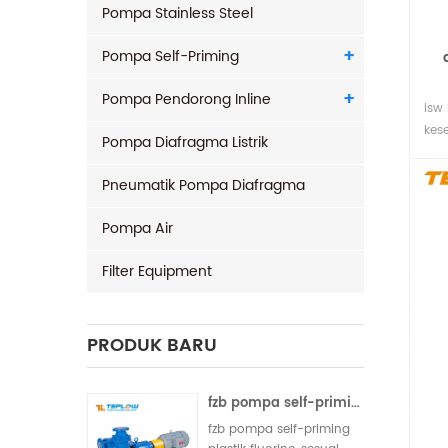
Pompa Stainless Steel
Pompa Self-Priming
Pompa Pendorong Inline
isw
kes
Pompa Diafragma Listrik
mut
kes
Pneumatik Pompa Diafragma
san
yan
Pompa Air
air
yan
Filter Equipment
ada
pen
PRODUK BARU
fzb pompa self-priming plastik fluorin
fzb pompa self-priming