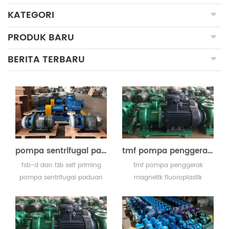
KATEGORI
PRODUK BARU
BERITA TERBARU
pompa sentrifugal paduan fluoroplastik untuk florida, meksiko dan thailand
tmf pompa penggerak magnetik fluoroplastik diekspor ke australia
fsb-d dan fzb self priming
tmf pompa penggerak
pompa sentrifugal paduan
magnetik fluoroplastik
fluoroplastik dikirim ke
diekspor ke australia seri tmf
pompa di florida, meksiko
terbuat dari silikon karbida
dan thailand. pelanggan
untuk bahan tahan aus,
yang membeli pompa dari
tahan aus super, tahan