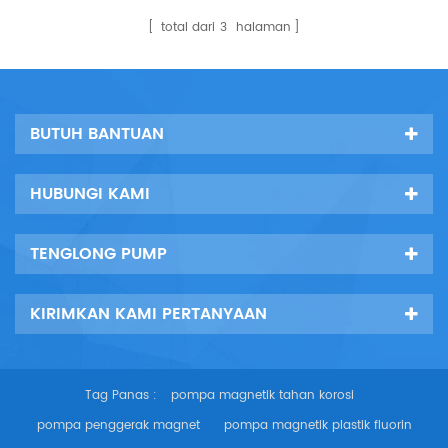
korosi. barang dikirim ke
menggunakan cat merah,
total dari
3
halaman
vietnam melalui laut,
motor menggunakan cat
dilengkapi dengan co dari e,
kuning. custom ip55,60hz,
cq, dan laporan pengujian
220v, 1750 untuk motor
lengkap. pe...
asinkron tiga fase. PTFE
impeller semi-...
BUTUH BANTUAN
HUBUNGI KAMI
TENGLONG PUMP
KIRIMKAN KAMI PERTANYAAN
Tag Panas :
pompa magnetik tahan korosi
pompa penggerak magnet
pompa magnetik plastik fluorin