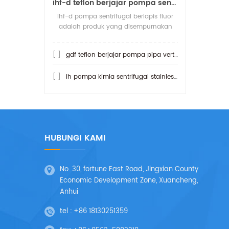
ihf-d teflon berjajar pompa sentrifugal koneksi langsung
ihf-d pompa sentrifugal berlapis fluor
adalah produk yang disempurnakan
dari pompa sentrifugal ihf berfluorin.
apa yang lebih tahan asam daripada
[ ]
gdf teflon berjajar pompa pipa vertikal
pomp
[ ]
ih pompa kimia sentrifugal stainless steel
HUBUNGI KAMI
No. 30, fortune East Road, Jingxian County
Economic Development Zone, Xuancheng,
Anhui
tel :
+86 18130251359