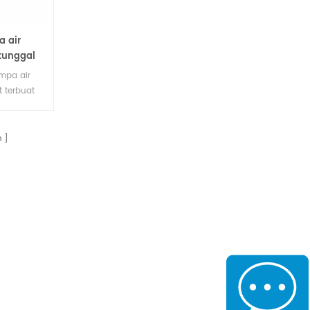
a air
 tunggal
ompa air
t terbuat
less fase
pompa
n pompa
n
kut
ir garam