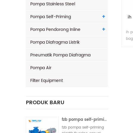
Pompa Stainless Steel
Pompa Self-Priming
ih
Pompa Pendorong Inline
ih p
bag
Pompa Diafragma Listrik
sta
org
Pneumatik Pompa Diafragma
alk
bai
Pompa Air
pen
Filter Equipment
PRODUK BARU
fzb pompa self-priming plastik fluorin
fzb pompa self-priming