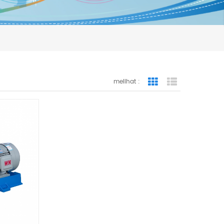
melihat :
Grid View
List View