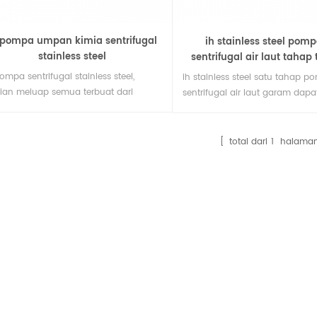
 pompa umpan kimia sentrifugal
ih stainless steel pomp
stainless steel
sentrifugal air laut tahap
ompa sentrifugal stainless steel,
ih stainless steel satu tahap p
ian meluap semua terbuat dari
sentrifugal air laut garam dapa
inless steel, menyampaikan asam
dari 304.316.316l dan baja stain
anik, senyawa organik, asam dan
ganda super fase. itu adalah 
ali, dengan ketahanan korosi yang
transfer yang sangat baik da
total dari
1
halama
k, menggunakan jenis baru perangkat
bongkar muat untuk mengang
yegelan mekanis, banyak digunakan.
berbagai konsentrasi air laut, a
dan pelarut organik.