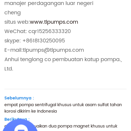
manajer perdagangan luar negeri
cheng
situs web:
www.tlpumps.com
WeChat: cqr15256333320
skype: +8618130250095
E-mail:tlpumps@tlpumps.com
Anhui tenglong co pembuatan katup pompa.,
Ltd.
Sebelumnya :
empat pompa sentrifugal khusus untuk asam sulfat tahan
korosi dikirim ke Indonesia
Berikutnya :
oman menyesuaikan dua pompa magnet khusus untuk