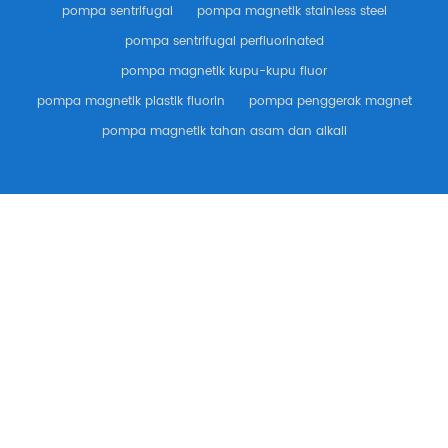
pompa sentrifugal
pompa magnetik stainless steel
pompa sentrifugal perfluorinated
pompa magnetik kupu-kupu fluor
pompa magnetik plastik fluorin
pompa penggerak magnet
pompa magnetik tahan asam dan alkali