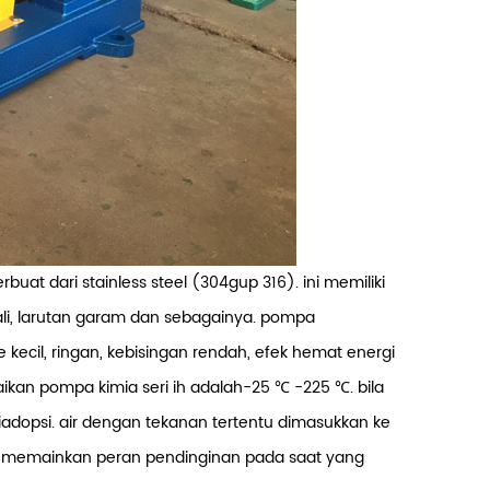
buat dari stainless steel (304gup 316). ini memiliki
li, larutan garam dan sebagainya.
pompa
e kecil, ringan, kebisingan rendah, efek hemat energi
an pompa kimia seri ih adalah-25 ℃ -225 ℃. bila
iadopsi. air dengan tekanan tertentu dimasukkan ke
n memainkan peran pendinginan pada saat yang