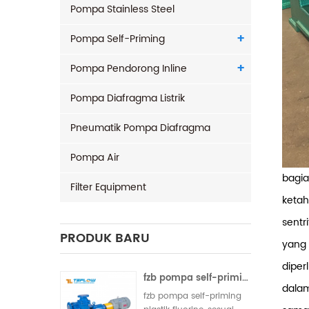
Pompa Stainless Steel
Pompa Self-Priming
Pompa Pendorong Inline
Pompa Diafragma Listrik
Pneumatik Pompa Diafragma
Pompa Air
bagia
Filter Equipment
ketah
sentr
PRODUK BARU
yang 
diper
fzb pompa self-priming plastik fluorin
dalam
fzb pompa self-priming