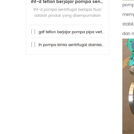
ihf-d teflon berjajar pompa sentrifugal koneksi langsung
pompa
ihf-d pompa sentrifugal berlapis fluor
mempe
adalah produk yang disempurnakan
dari pompa sentrifugal ihf berfluorin.
stabi
apa yang lebih tahan asam daripada
[ ]
gdf teflon berjajar pompa pipa vertikal
dan m
pomp
[ ]
ih pompa kimia sentrifugal stainless steel