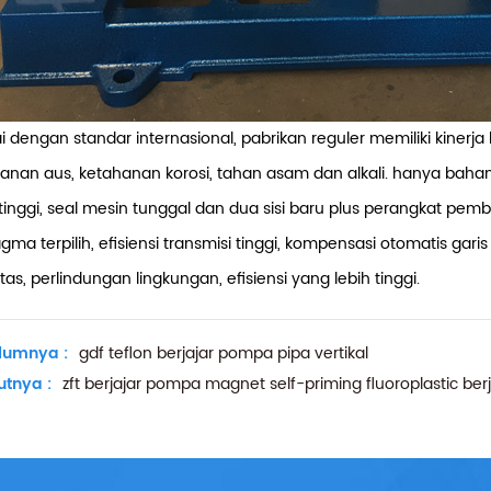
i dengan standar internasional, pabrikan reguler memiliki kiner
anan aus, ketahanan korosi, tahan asam dan alkali.
hanya bahan
 tinggi, seal mesin tunggal dan dua sisi baru plus perangkat pemb
agma terpilih, efisiensi transmisi tinggi, kompensasi otomatis ga
itas, perlindungan lingkungan, efisiensi yang lebih tinggi.
lumnya :
gdf teflon berjajar pompa pipa vertikal
utnya :
zft berjajar pompa magnet self-priming fluoroplastic berj