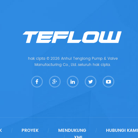
hak cipta © 2026 Anhui Tenglong Pump & Valve
Manufacturing Co., Ltd..seluruh hak cipta.
K
PROYEK
MENDUKUNG
HUBUNGI KAMI
/
/
/
XML
/