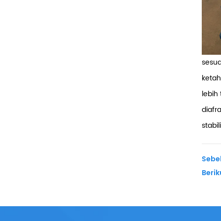
sesua
ketah
lebih
diafr
stabil
Sebe
Berik