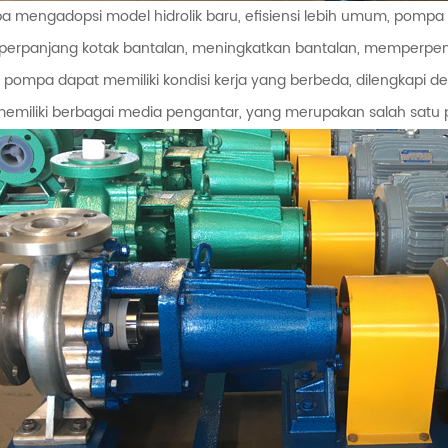
 mengadopsi model hidrolik baru, efisiensi lebih umum, pompa 
rpanjang kotak bantalan, meningkatkan bantalan, memperpende
l. pompa dapat memiliki kondisi kerja yang berbeda, dilengkapi d
emiliki berbagai media pengantar, yang merupakan salah satu po