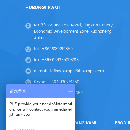
HUBUNGI KAMI
No. 30, fortune East Road, Jingxian County
Economic Development Zone, Xuancheng,
Anhui
tel :
+86 18130251359
fax:
+86+0563-5093318
e-mail :
teflowpumps@tlpumps.com
Skype :
+86 18130251359
请您留言
Wechat :
+86 18130251359
PLZ provide your needs&informati
on, we will contact you immediatel
y,thank you
RUMAH
TENTANG KAMI
PRODU
/
/