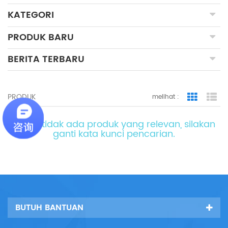
KATEGORI
PRODUK BARU
BERITA TERBARU
PRODUK
melihat :
Grid Vie
Lis
maaf, tidak ada produk yang relevan, silakan
ganti kata kunci pencarian.
BUTUH BANTUAN