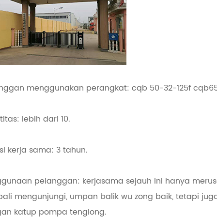
nggan menggunakan perangkat: cqb 50-32-125f cqb65
itas: lebih dari 10.
si kerja sama: 3 tahun.
gunaan pelanggan: kerjasama sejauh ini hanya merusak
ali mengunjungi, umpan balik wu zong baik, tetapi jug
an katup pompa tenglong.