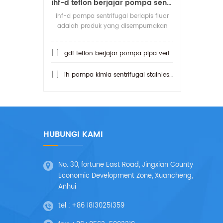
ihf-d teflon berjajar pompa sentrifugal koneksi langsung
ihf-d pompa sentrifugal berlapis fluor
adalah produk yang disempurnakan
dari pompa sentrifugal ihf berfluorin.
apa yang lebih tahan asam daripada
[ ]
gdf teflon berjajar pompa pipa vertikal
pomp
[ ]
ih pompa kimia sentrifugal stainless steel
HUBUNGI KAMI
No. 30, fortune East Road, Jingxian County
Economic Development Zone, Xuancheng,
Anhui
tel :
+86 18130251359