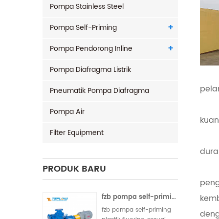
Pompa Stainless Steel
Pompa Self-Priming
Pompa Pendorong Inline
Pompa Diafragma Listrik
pela
Pneumatik Pompa Diafragma
Pompa Air
kuant
Filter Equipment
dura
PRODUK BARU
peng
fzb pompa self-priming plastik fluorin
kemb
fzb pompa self-priming
deng