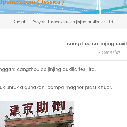
Rumah
Proyek
cangzhou co jinjing auxiliaries., ltd.
cangzhou co jinjing auxilia
2018/12/07
ggan: cangzhou co jinjing auxiliaries., ltd.
uk untuk digunakan: pompa magnet plastik fluor.