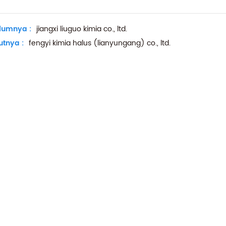
lumnya :
jiangxi liuguo kimia co., ltd.
utnya :
fengyi kimia halus (lianyungang) co., ltd.