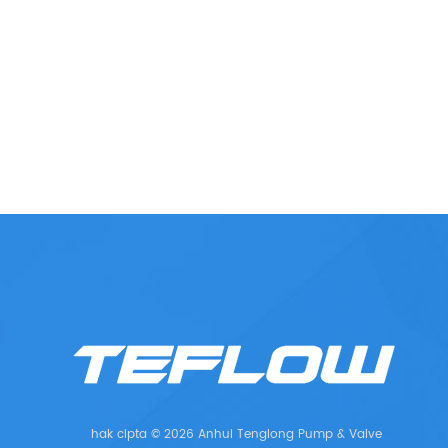
hak cipta © 2026 Anhui Tenglong Pump & Valve